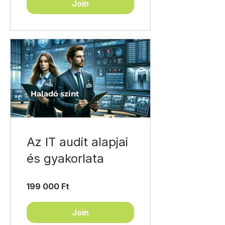
Join
Haladó szint
Az IT audit alapjai
és gyakorlata
199 000 Ft
Join