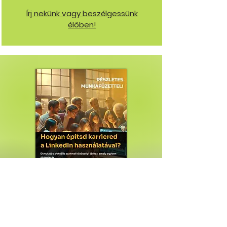
Írj nekünk vagy beszélgessünk
élőben!
Letöltöm!