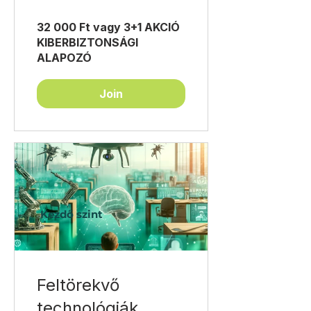
32 000 Ft vagy 3+1 AKCIÓ
KIBERBIZTONSÁGI
ALAPOZÓ
Join
Kezdő szint
Feltörekvő
technológiák