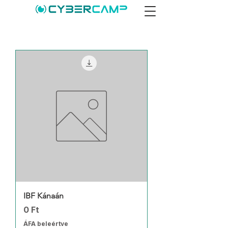
IBF Kánaán
Ár
0 Ft
ÁFA beleértve