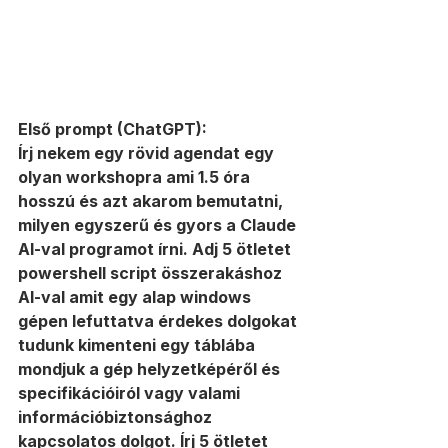
Első prompt (ChatGPT):
Írj nekem egy rövid agendat egy 
olyan workshopra ami 1.5 óra 
hosszú és azt akarom bemutatni, 
milyen egyszerű és gyors a Claude 
AI-val programot írni. Adj 5 ötletet 
powershell script összerakáshoz 
AI-val amit egy alap windows 
gépen lefuttatva érdekes dolgokat 
tudunk kimenteni egy táblába 
mondjuk a gép helyzetképéről és 
specifikációiról vagy valami 
információbiztonsághoz 
kapcsolatos dolgot. Írj 5 ötletet 