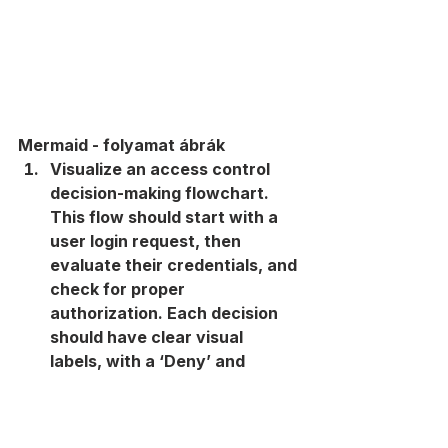
Mermaid - folyamat ábrák
Visualize an access control 
decision-making flowchart. 
This flow should start with a 
user login request, then 
evaluate their credentials, and 
check for proper 
authorization. Each decision 
should have clear visual 
labels, with a ‘Deny’ and 
‘Grant Access’ endpoint. Make 
sure each step in the process 
is explained so beginners 