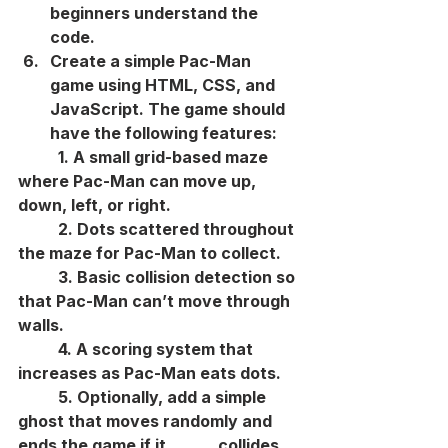
beginners understand the 
code.
Create a simple Pac-Man 
game using HTML, CSS, and 
JavaScript. The game should 
have the following features:
	1. A small grid-based maze 
where Pac-Man can move up, 
down, left, or right.
	2. Dots scattered throughout 
the maze for Pac-Man to collect.
	3. Basic collision detection so 
that Pac-Man can’t move through 
walls.
	4. A scoring system that 
increases as Pac-Man eats dots.
	5. Optionally, add a simple 
ghost that moves randomly and 
ends the game if it 		collides 