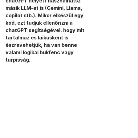
chatGPT helyett használhatsz 
másik LLM-et is (Gemini, Llama, 
copilot stb.). Mikor elkészül egy 
kód, ezt tudjuk ellenőrizni a 
chatGPT segítségével, hogy mit 
tartalmaz és laikusként is 
észrevehetjük, ha van benne 
valami logikai bukfenc vagy 
turpisság. 